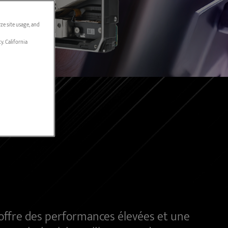
ze site usage, and
y. California
 offre des performances élevées et une