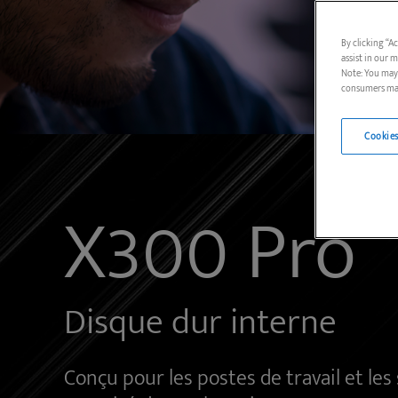
By clicking “A
assist in our m
Note: You may 
consumers may
Cookies
X300 Pro
Disque dur interne
Conçu pour les postes de travail et le