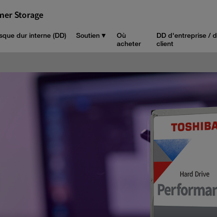
sque dur interne (DD)
Soutien
Où
DD d'entreprise / 
acheter
client