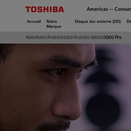
Accueil
Notre
Disque dur externe (DD)
Di
Marque
N300
N300 Pro
S300
S300 Pro
S300 AI
X300
X300 Pro